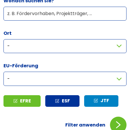
Wonach suchen Sie?
Ort
EU-Förderung
Typ
JTF
EFRE
ESF
Filter anwenden