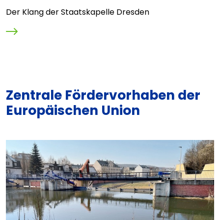
D
Der Klang der Staatskapelle Dresden
O
M
Zentrale Fördervorhaben der
Europäischen Union