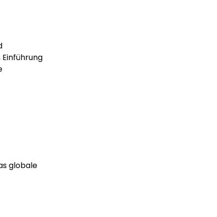
d
 Einführung
e
as globale