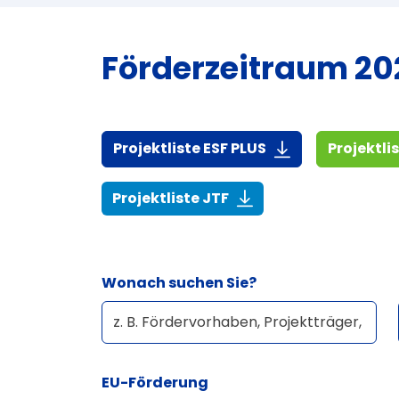
Förderzeitraum 202
(916,7 KiB)
Projektliste ESF PLUS
Projektli
(268,6 KiB)
Projektliste JTF
Wonach suchen Sie?
EU-Förderung