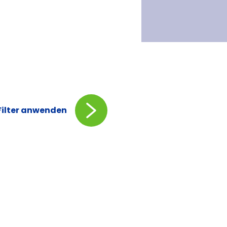
Filter anwenden
ts
de