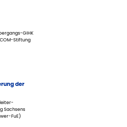
 Übergangs-GIHK
ZCOM-Stiftung
erung der
eiter-
ng Sachsens
ower-FuE)