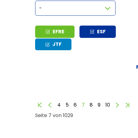
Typ
EFRE
ESF
JTF
Anfang
Zurück
Vorwär
En
4
5
6
7
8
9
10
Seite 7 von 1029