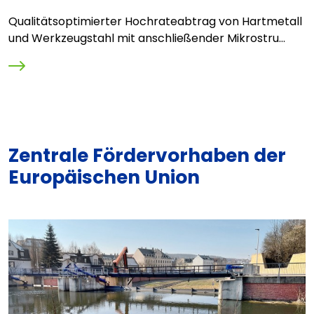
a
Qualitätsoptimierter Hochrateabtrag von Hartmetall
L
und Werkzeugstahl mit anschließender Mikrostru...
V
Zentrale Fördervorhaben der
Europäischen Union