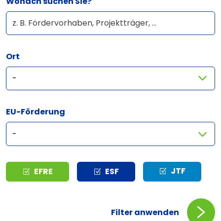
Wonach suchen Sie?
Ort
EU-Förderung
Typ
JTF
EFRE
ESF
Filter anwenden