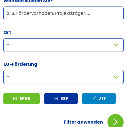
Wonach suchen Sie?
Ort
EU-Förderung
Typ
JTF
EFRE
ESF
Filter anwenden