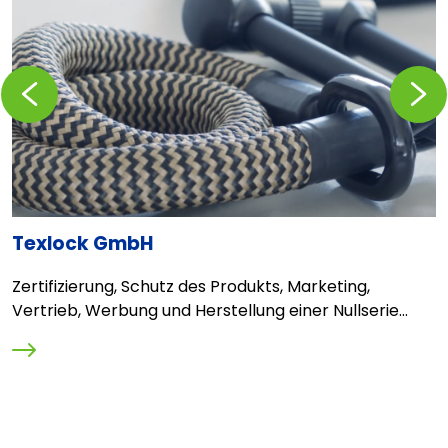
Zurückblättern
Vorblä
Texlock GmbH
T
Zertifizierung, Schutz des Produkts, Marketing,
D
Vertrieb, Werbung und Herstellung einer Nullserie...
O
M