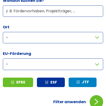
Wonach suchen Sie?
Ort
EU-Förderung
Typ
JTF
EFRE
ESF
Filter anwenden