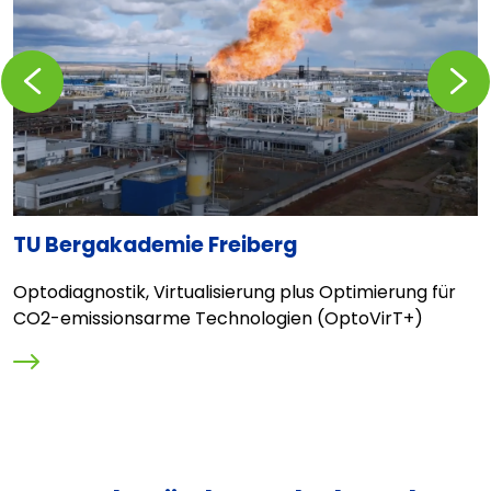
Zurückblättern
Vorblä
TU Bergakademie Freiberg
T
Optodiagnostik, Virtualisierung plus Optimierung für
E
CO2-emissionsarme Technologien (OptoVirT+)
R