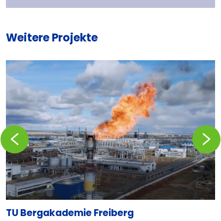
Weitere Projekte
Zurückblättern
Vorblä
TU Bergakademie Freiberg
T