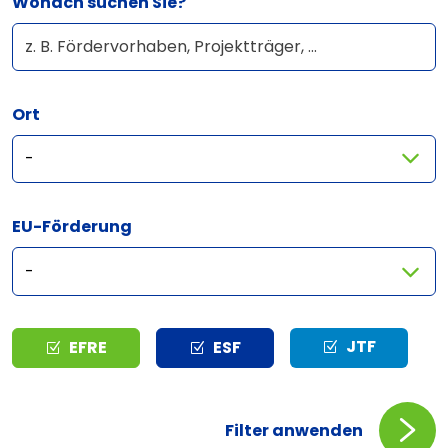
Wonach suchen Sie?
Ort
EU-Förderung
Typ
JTF
EFRE
ESF
Filter anwenden