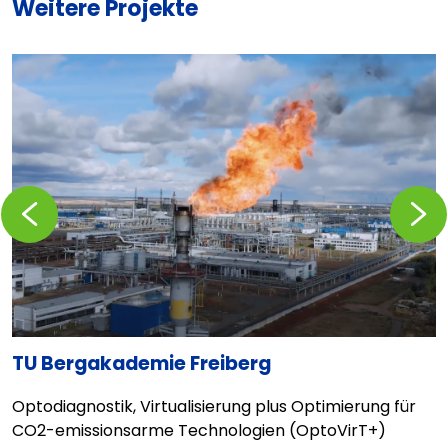
Weitere Projekte
Zurückblättern
Vorblä
TU Bergakademie Freiberg
T
Optodiagnostik, Virtualisierung plus Optimierung für
E
CO2-emissionsarme Technologien (OptoVirT+)
R