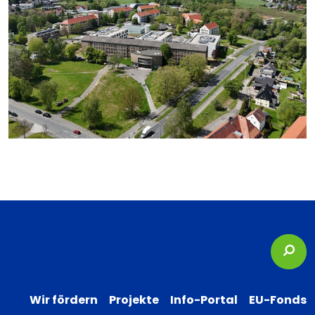
Suc
Wir fördern
Projekte
Info-Portal
EU-Fonds