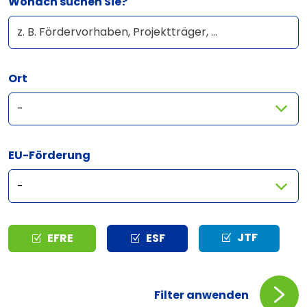
Wonach suchen Sie?
Ort
EU-Förderung
Typ
JTF
EFRE
ESF
Filter anwenden