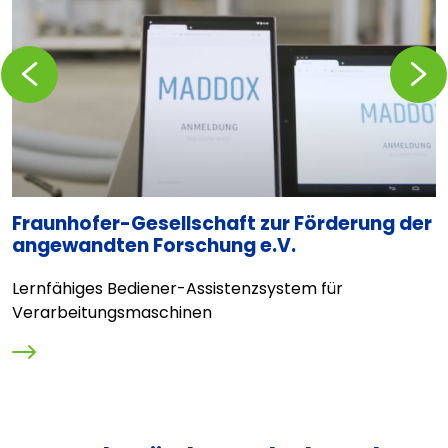
Zurückblättern
Vorblä
Fraunhofer-Gesellschaft zur Förderung der
F
angewandten Forschung e.V.
A
Lernfähiges Bediener-Assistenzsystem für
G
Verarbeitungsmaschinen
G