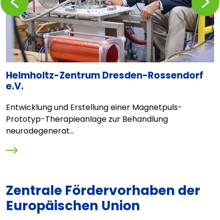
Helmholtz-Zentrum Dresden-Rossendorf
I
e.V.
g
Entwicklung und Erstellung einer Magnetpuls-
B
Prototyp-Therapieanlage zur Behandlung
"
neurodegenerat...
Zentrale Fördervorhaben der
Europäischen Union