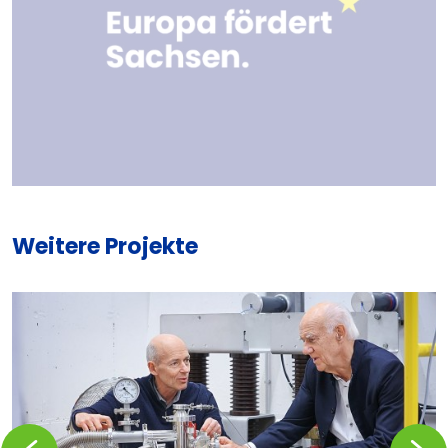
Weitere Projekte
Zurückblättern
Vorblä