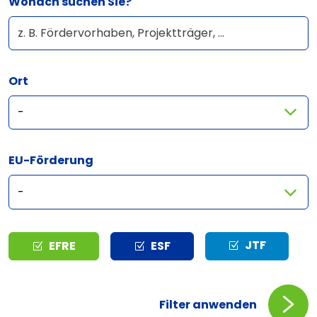
Wonach suchen Sie?
Ort
EU-Förderung
Typ
JTF
EFRE
ESF
Filter anwenden