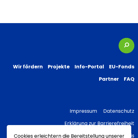
Suc
Wir fördern
Projekte
Info-Portal
EU-Fonds
Partner
FAQ
Impressum
Datenschutz
Erklärung zur Barrierefreiheit
Transparenzhinweis
Cookies erleichtern die Bereitstellung unserer