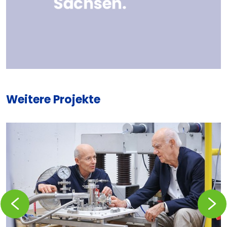
Weitere Projekte
Zurückblättern
Vorblä