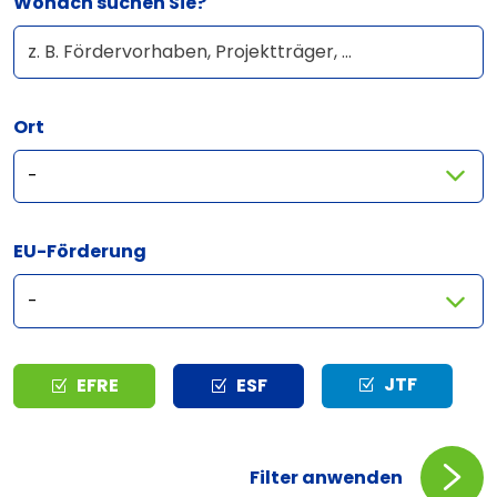
Wonach suchen Sie?
Ort
EU-Förderung
Typ
JTF
EFRE
ESF
Filter anwenden