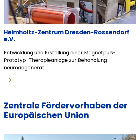
Helmholtz-Zentrum Dresden-Rossendorf
I
e.V.
g
Entwicklung und Erstellung einer Magnetpuls-
B
Prototyp-Therapieanlage zur Behandlung
"
neurodegenerat...
Zentrale Fördervorhaben der
Europäischen Union