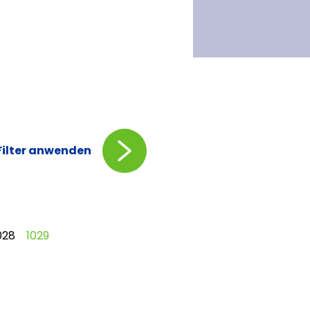
Filter anwenden
028
1029