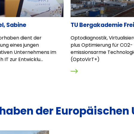
l, Sabine
TU Bergakademie Fre
orhaben dient der
Optodiagnostik, Virtualisie
ung eines jungen
plus Optimierung für CO2-
ativen Unternehmens im
emissionsarme Technolog
h IT zur Entwicklu...
(OptoVirT+)
rhaben der Europäischen 