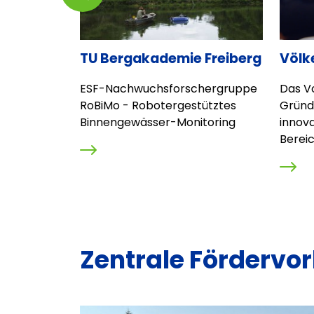
n,
TU Bergakademie Freiberg
Völke
B
ESF-Nachwuchsforschergruppe
Das V
e
RoBiMo - Robotergestütztes
Gründ
Binnengewässer-Monitoring
innov
ringung
Bereic
-...
Zentrale Fördervo