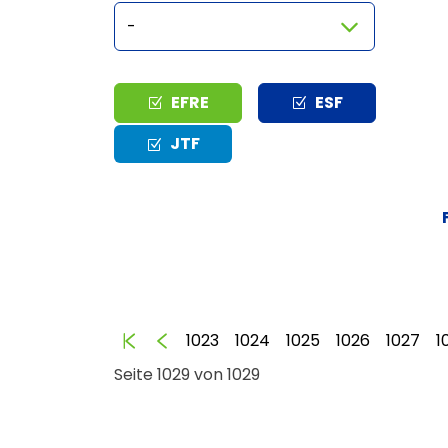
Typ
EFRE
ESF
JTF
Anfang
Zurück
1023
1024
1025
1026
1027
1
Seite 1029 von 1029