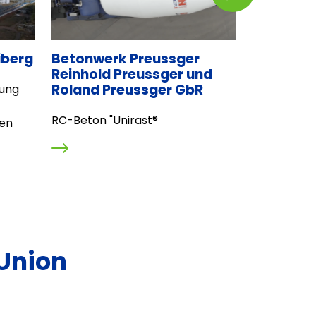
iberg
Betonwerk Preussger
Helmhol
Reinhold Preussger und
Dresden-
Roland Preussger GbR
rung
Entwicklung
RC-Beton "Unirast®
Magnetpul
ien
Therapiean
neurodegene
Union