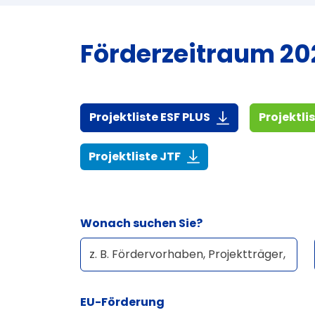
Förderzeitraum 202
(916,7 KiB)
Projektliste ESF PLUS
Projektli
(268,6 KiB)
Projektliste JTF
Wonach suchen Sie?
EU-Förderung