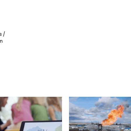
s /
en