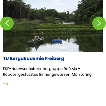
Zurückblättern
Vorblä
TU Bergakademie Freiberg
V
ESF-Nachwuchsforschergruppe RoBiMo -
D
Robotergestütztes Binnengewässer-Monitoring
i
E