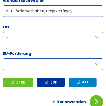
Wonach suchen Sie?
Ort
EU-Förderung
Typ
JTF
EFRE
ESF
Filter anwenden