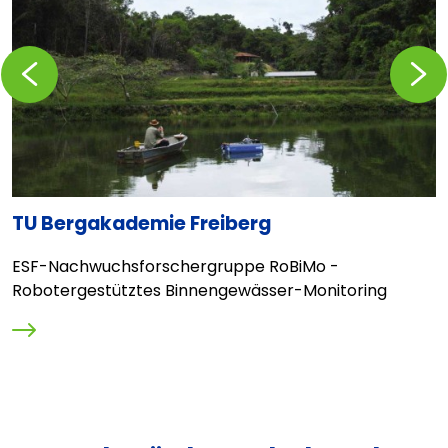
Zurückblättern
Vorblä
TU Bergakademie Freiberg
V
ESF-Nachwuchsforschergruppe RoBiMo -
D
Robotergestütztes Binnengewässer-Monitoring
i
E