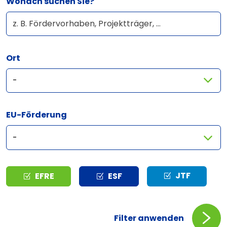
Wonach suchen Sie?
Ort
EU-Förderung
Typ
JTF
EFRE
ESF
Filter anwenden