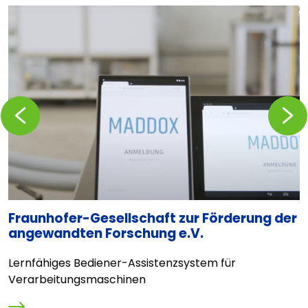
Zurückblättern
Vorblä
Fraunhofer-Gesellschaft zur Förderung der
G
angewandten Forschung e.V.
C
Lernfähiges Bediener-Assistenzsystem für
Verarbeitungsmaschinen