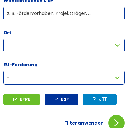
Wonach suchen Sie?
Ort
EU-Förderung
Typ
JTF
EFRE
ESF
Filter anwenden