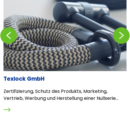
Zurückblättern
Vorblä
Texlock GmbH
S
Zertifizierung, Schutz des Produkts, Marketing,
B
Vertrieb, Werbung und Herstellung einer Nullserie...
E
i