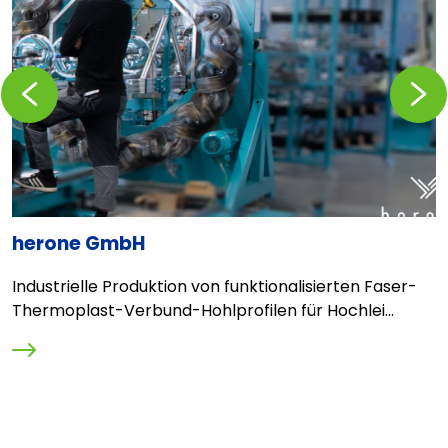
Zurückblättern
Vorblä
herone GmbH
O
r
Industrielle Produktion von funktionalisierten Faser-
B
Thermoplast-Verbund-Hohlprofilen für Hochlei...
B
S