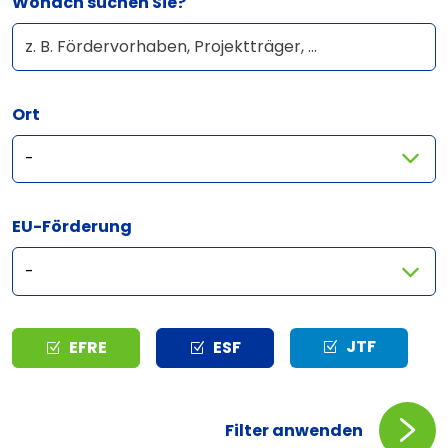
Wonach suchen Sie?
Ort
EU-Förderung
Typ
JTF
EFRE
ESF
Filter anwenden