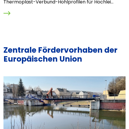
Thermoplast-Verbund-Hohlprofilen für Hochlei...
B
S
Zentrale Fördervorhaben der
Europäischen Union