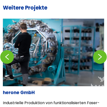
Weitere Projekte
Zurückblättern
Vorblä
herone GmbH
O
r
Industrielle Produktion von funktionalisierten Faser-
B