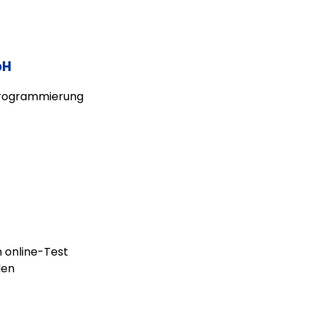
bH
rprogrammierung
n online-Test
len