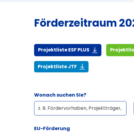
Förderzeitraum 202
(916,7 KiB)
Projektliste ESF PLUS
Projektli
(268,6 KiB)
Projektliste JTF
Wonach suchen Sie?
EU-Förderung