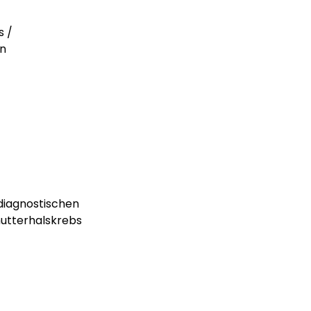
s /
en
diagnostischen
utterhalskrebs