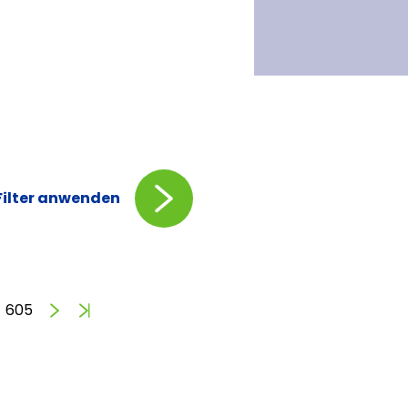
Filter anwenden
Vorwärts
Ende
605