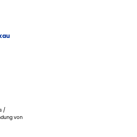
kau
s /
ndung von