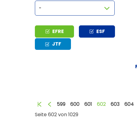
Typ
EFRE
ESF
JTF
Anfang
Zurück
599
600
601
602
603
604
Seite 602 von 1029