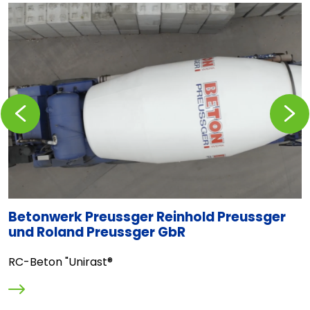
Zurückblättern
Vorblä
Betonwerk Preussger Reinhold Preussger
T
und Roland Preussger GbR
E
RC-Beton "Unirast®
R