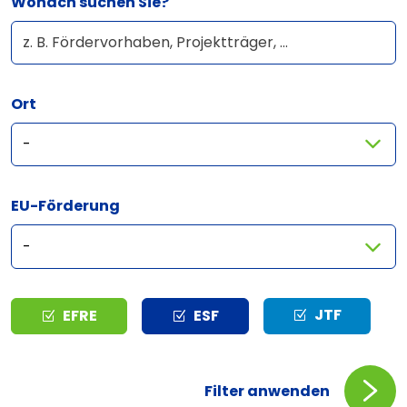
Wonach suchen Sie?
Ort
EU-Förderung
Typ
JTF
EFRE
ESF
Filter anwenden