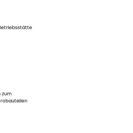
etriebsstätte
n zum
trobauteilen