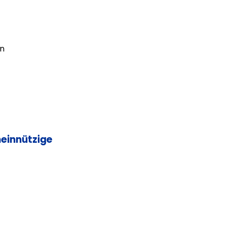
en
einnützige