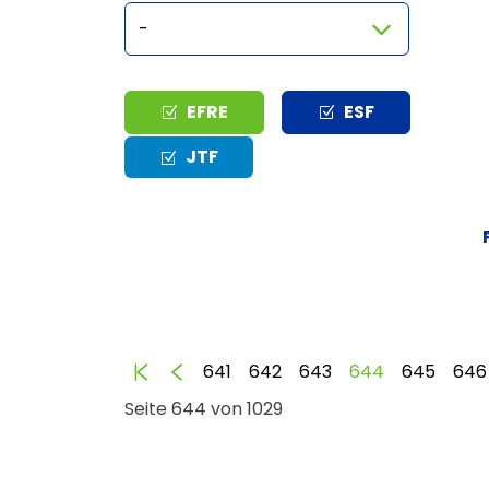
Typ
EFRE
ESF
JTF
Anfang
Zurück
641
642
643
644
645
646
Seite 644 von 1029