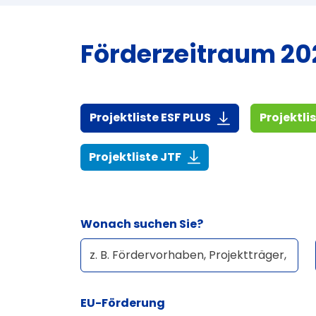
Förderzeitraum 202
(916,7 KiB)
Projektliste ESF PLUS
Projektli
(268,6 KiB)
Projektliste JTF
Wonach suchen Sie?
EU-Förderung