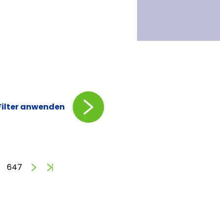
Filter anwenden
Vorwärts
Ende
647