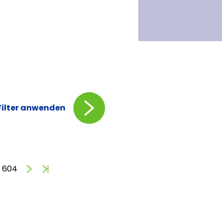
Filter anwenden
Vorwärts
Ende
604