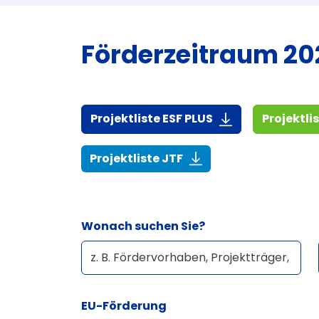
Förderzeitraum 202
(916,7 KiB)
Projektliste ESF PLUS
Projektli
(268,6 KiB)
Projektliste JTF
Wonach suchen Sie?
EU-Förderung