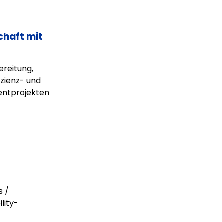
chaft mit
ereitung,
izienz- und
ntprojekten
s /
lity-