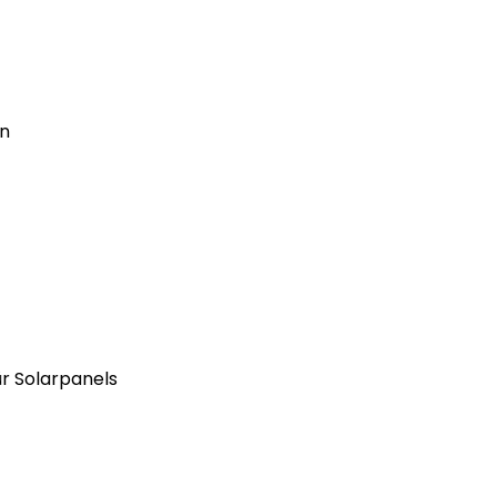
en
ür Solarpanels