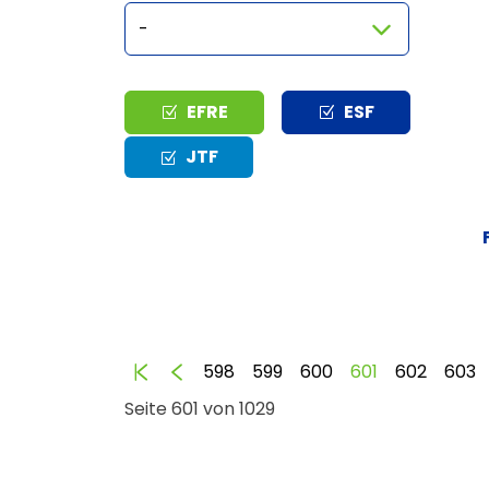
Typ
EFRE
ESF
JTF
Anfang
Zurück
598
599
600
601
602
603
Seite 601 von 1029