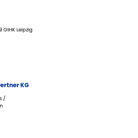
 GIHK Leipzig
ertner KG
s /
en