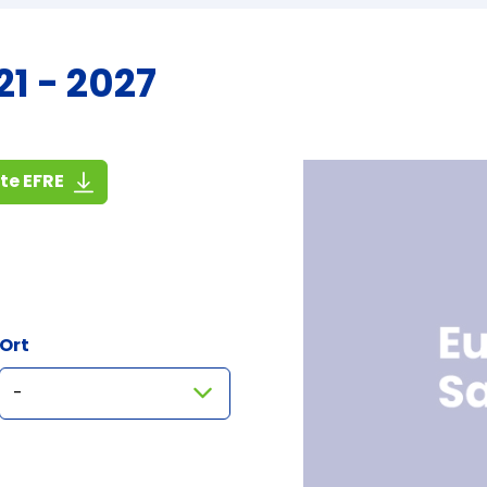
1 - 2027
(1,4 MiB)
ste EFRE
Ort