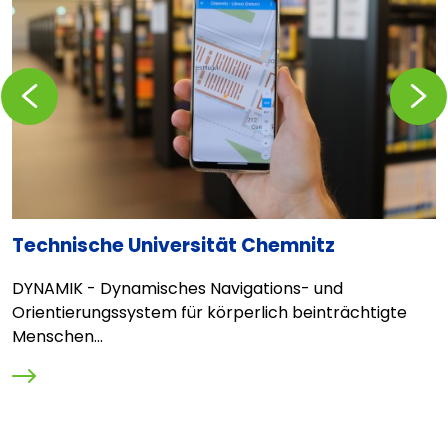
Zurückblättern
Vorblä
Technische Universität Chemnitz
V
DYNAMIK - Dynamisches Navigations- und
D
Orientierungssystem für körperlich beinträchtigte
i
Menschen...
E