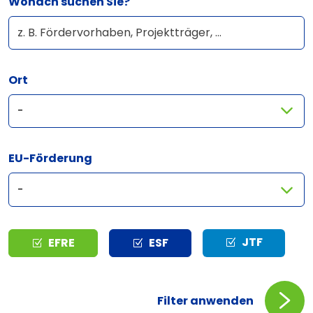
Wonach suchen Sie?
Ort
EU-Förderung
Typ
JTF
EFRE
ESF
Filter anwenden