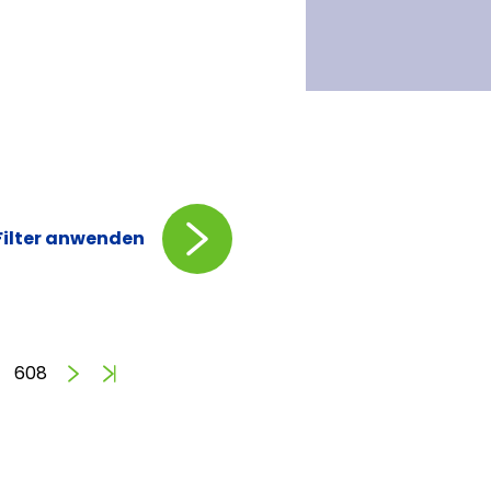
Filter anwenden
Vorwärts
Ende
608