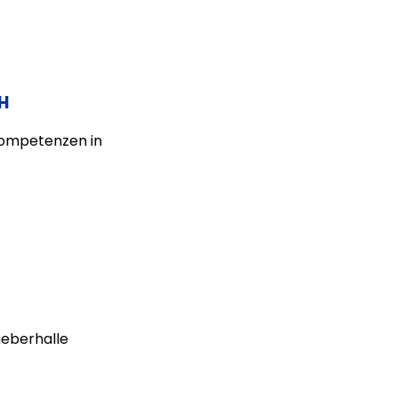
H
kompetenzen in
heberhalle