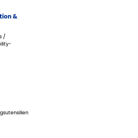
tion &
s /
lity-
gsutensilien