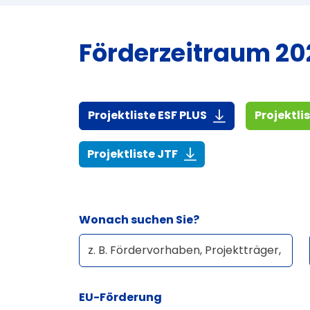
Förderzeitraum 202
(916,7 KiB)
Projektliste ESF PLUS
Projektli
(268,6 KiB)
Projektliste JTF
Wonach suchen Sie?
EU-Förderung