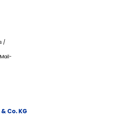
s /
Mail-
 & Co. KG