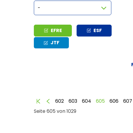
Typ
EFRE
ESF
JTF
Anfang
Zurück
602
603
604
605
606
607
Seite 605 von 1029