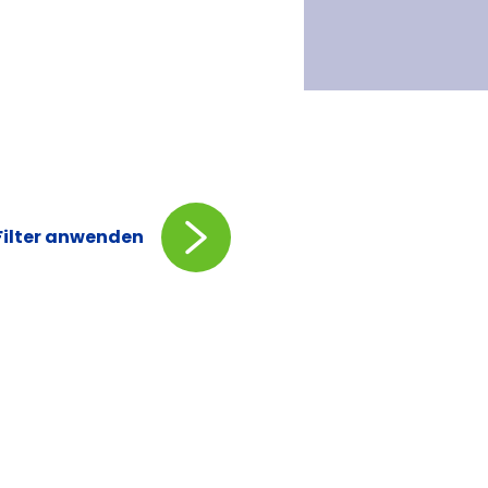
Filter anwenden
ts
de