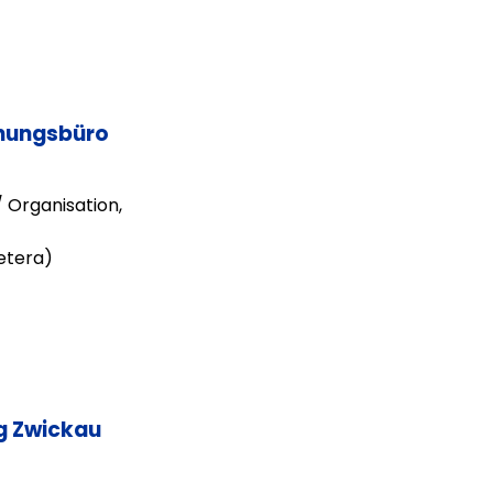
anungsbüro
 Organisation,
etera)
ng Zwickau