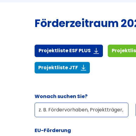
Förderzeitraum 202
(916,7 KiB)
Projektliste ESF PLUS
Projektli
(268,6 KiB)
Projektliste JTF
Wonach suchen Sie?
EU-Förderung