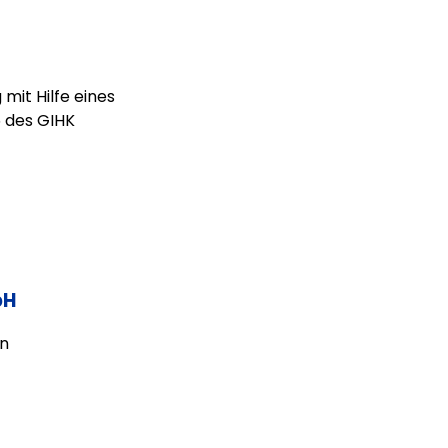
 mit Hilfe eines
5 des GIHK
bH
en