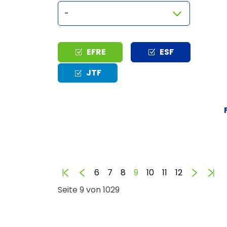
Typ
EFRE
ESF
JTF
Anfang
Zurück
Vorwär
En
6
7
8
9
10
11
12
Seite 9 von 1029