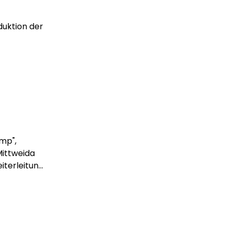
uktion der
mp",
Mittweida
terleitun...