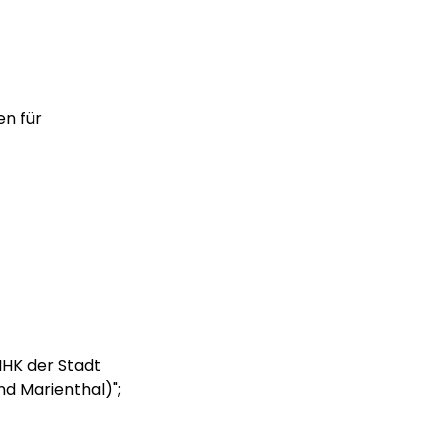
en für
GIHK der Stadt
d Marienthal)";