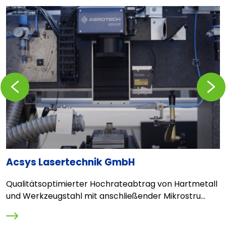
Zurückblättern
Vorblä
Acsys Lasertechnik GmbH
F
a
Qualitätsoptimierter Hochrateabtrag von Hartmetall
L
und Werkzeugstahl mit anschließender Mikrostru...
V