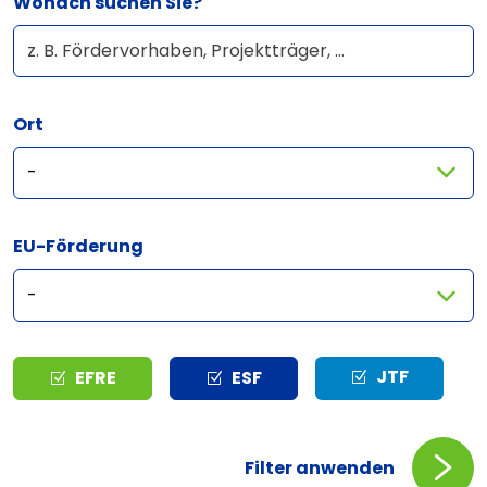
Wonach suchen Sie?
Ort
EU-Förderung
Typ
JTF
EFRE
ESF
Filter anwenden