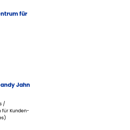
ntrum für
Sandy Jahn
s /
n für Kunden-
es)