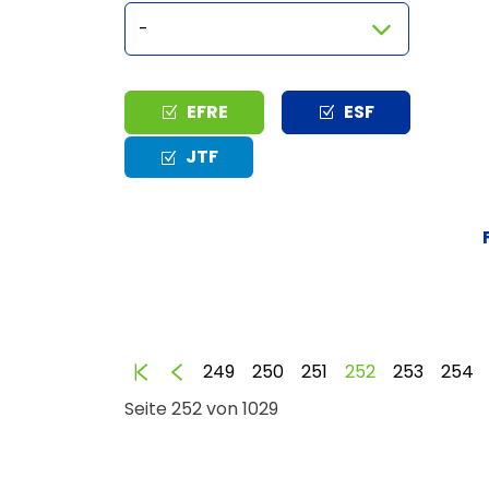
Typ
EFRE
ESF
JTF
Anfang
Zurück
249
250
251
252
253
254
Seite 252 von 1029