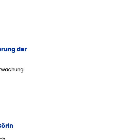
erung der
erwachung
Börln
ch