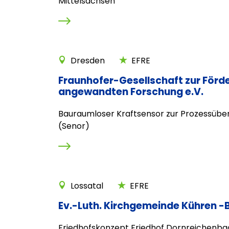
Mittelsachsen
Dresden
EFRE
Fraunhofer-Gesellschaft zur Förd
angewandten Forschung e.V.
Bauraumloser Kraftsensor zur Prozessüb
(Senor)
Lossatal
EFRE
Ev.-Luth. Kirchgemeinde Kühren -
Friedhofskonzept Friedhof Dornreichenba