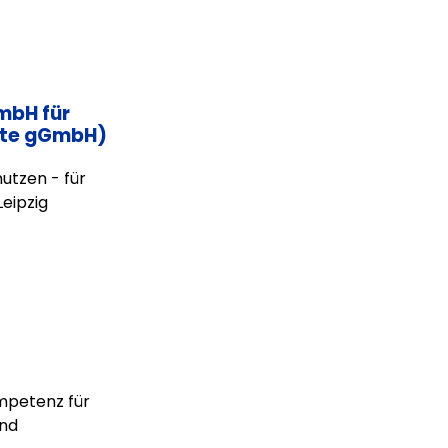
GmbH für
itte gGmbH)
utzen - für
Leipzig
mpetenz für
und