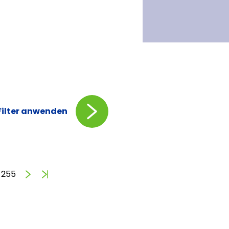
Filter anwenden
Vorwärts
Ende
255