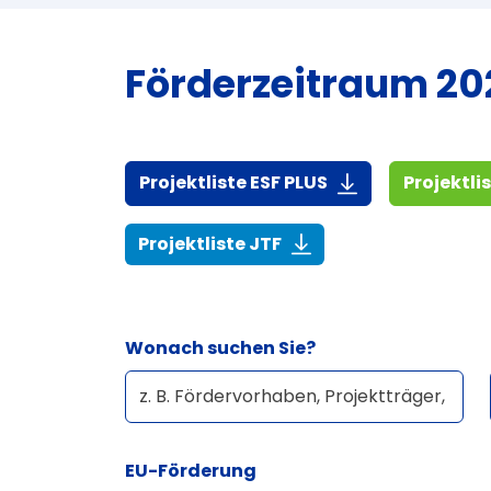
Förderzeitraum 202
(916,7 KiB)
Projektliste ESF PLUS
Projektli
(268,6 KiB)
Projektliste JTF
Wonach suchen Sie?
EU-Förderung