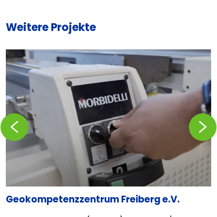
Weitere Projekte
Zurückblättern
Vorblä
Geokompetenzzentrum Freiberg e.V.
C