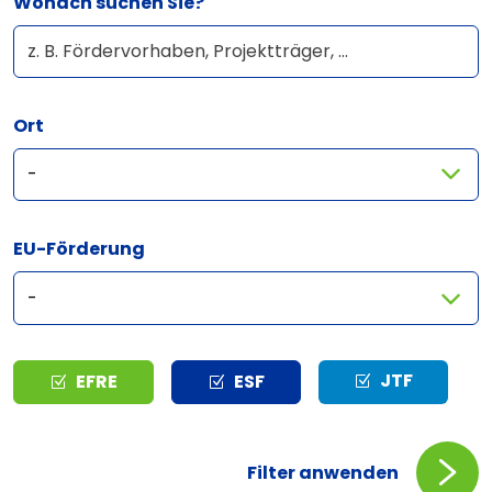
Wonach suchen Sie?
Ort
EU-Förderung
Typ
JTF
EFRE
ESF
Filter anwenden