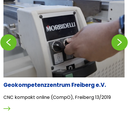
Zurückblättern
Vorblä
Geokompetenzzentrum Freiberg e.V.
C
r
CNC kompakt online (CompO), Freiberg 13/2019
E
L