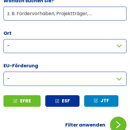
Wonach suchen Sie?
Ort
EU-Förderung
Typ
JTF
EFRE
ESF
Filter anwenden