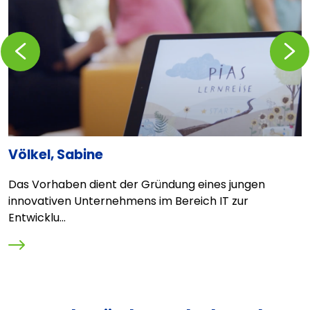
Zurückblättern
Vorblä
Völkel, Sabine
I
g
Das Vorhaben dient der Gründung eines jungen
B
innovativen Unternehmens im Bereich IT zur
"
Entwicklu...