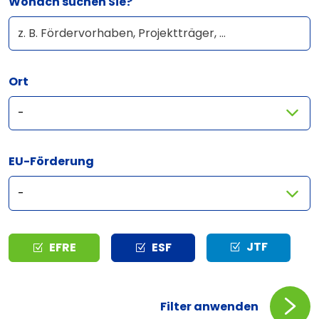
Wonach suchen Sie?
Ort
EU-Förderung
Typ
JTF
EFRE
ESF
Filter anwenden