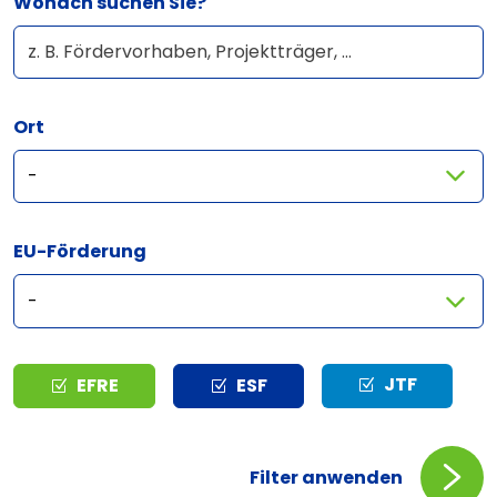
Wonach suchen Sie?
Ort
EU-Förderung
Typ
JTF
EFRE
ESF
Filter anwenden