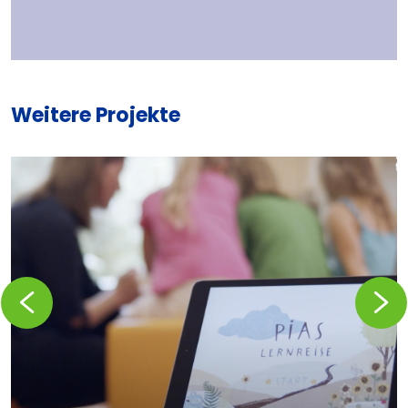
Weitere Projekte
Zurückblättern
Vorblä