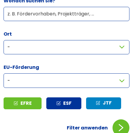
Wonach suchen Sie?
Ort
EU-Förderung
Typ
JTF
EFRE
ESF
Filter anwenden