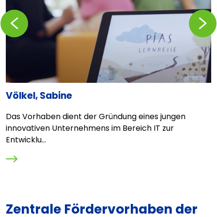
Zurückblättern
Vorblä
Völkel, Sabine
I
g
Das Vorhaben dient der Gründung eines jungen
B
innovativen Unternehmens im Bereich IT zur
"
Entwicklu...
Zentrale Fördervorhaben der