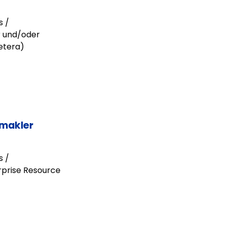
s /
r und/oder
etera)
smakler
s /
rprise Resource