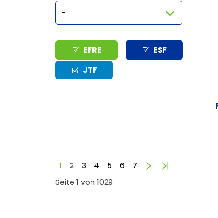
Typ
EFRE
ESF
JTF
Vorwärts
Ende
1
2
3
4
5
6
7
Seite 1 von 1029