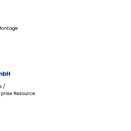
 Montage
GmbH
s /
rprise Resource