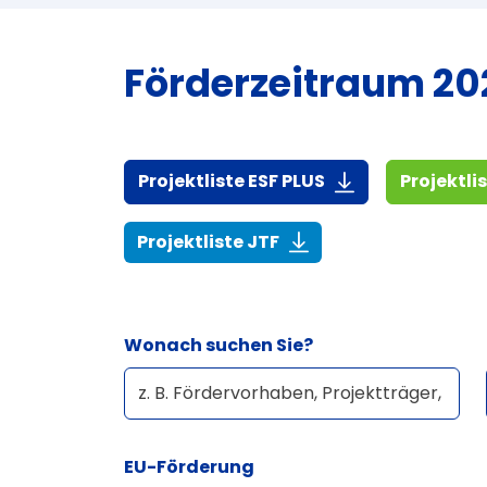
Förderzeitraum 202
(916,7 KiB)
Projektliste ESF PLUS
Projektli
(268,6 KiB)
Projektliste JTF
Wonach suchen Sie?
EU-Förderung