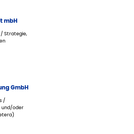
ft mbH
/ Strategie,
gen
tung GmbH
s /
r und/oder
etera)