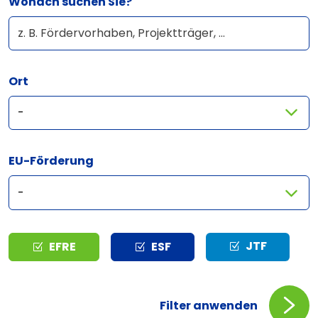
Wonach suchen Sie?
Ort
EU-Förderung
Typ
JTF
EFRE
ESF
Filter anwenden