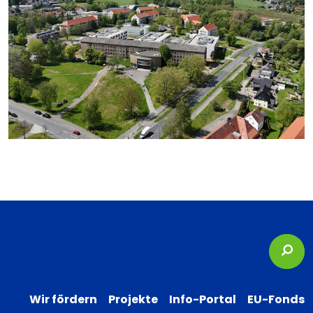
Suc
Wir fördern
Projekte
Info-Portal
EU-Fonds