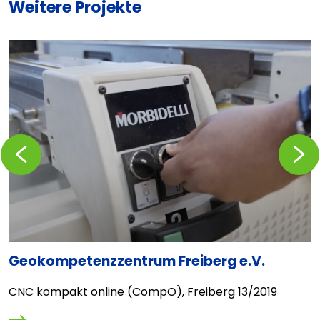
Weitere Projekte
Zurückblättern
Vorblä
Geokompetenzzentrum Freiberg e.V.
T
CNC kompakt online (CompO), Freiberg 13/2019
E
R