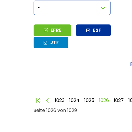
Typ
EFRE
ESF
JTF
Anfang
Zurück
1023
1024
1025
1026
1027
1
Seite 1026 von 1029