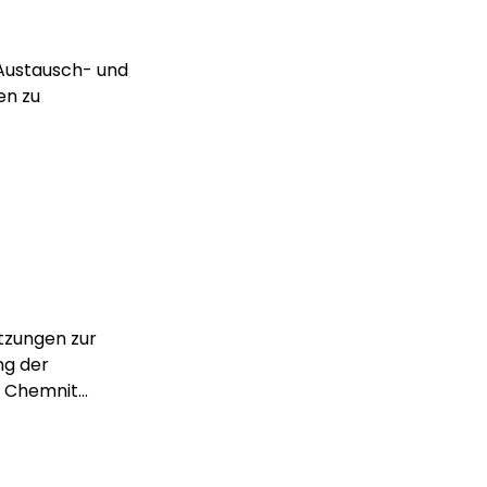
e Austausch- und
en zu
tzungen zur
ng der
 Chemnit...