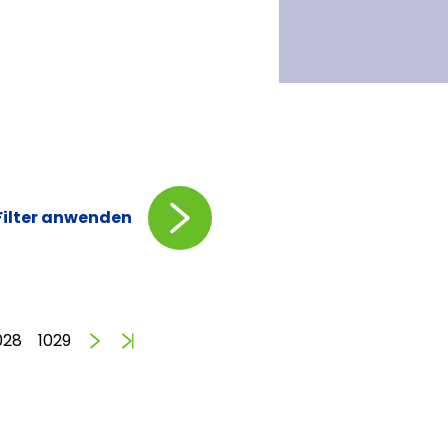
Filter anwenden
Vorwärts
Ende
028
1029