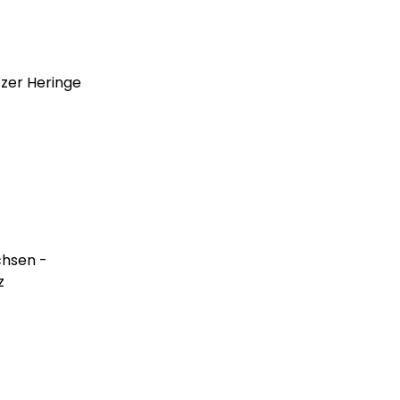
tzer Heringe
chsen -
z