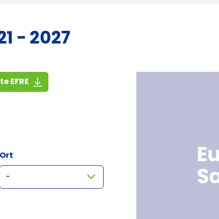
1 - 2027
(1,4 MiB)
ste EFRE
Ort