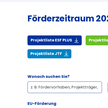
Förderzeitraum 202
(916,7 KiB)
Projektliste ESF PLUS
Projektli
(268,6 KiB)
Projektliste JTF
Wonach suchen Sie?
EU-Förderung