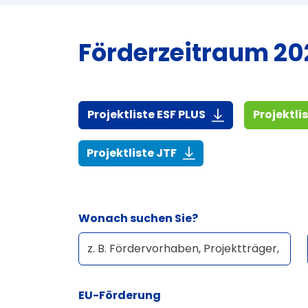
Förderzeitraum 202
(916,7 KiB)
Projektliste ESF PLUS
Projektli
(268,6 KiB)
Projektliste JTF
Wonach suchen Sie?
EU-Förderung