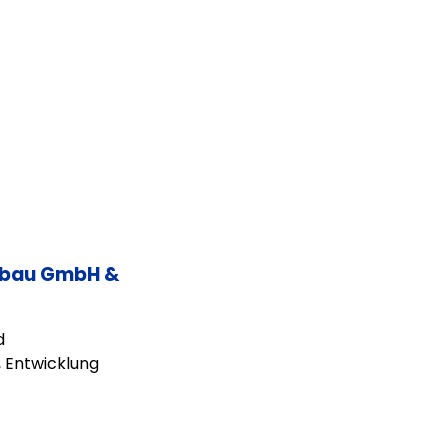
stbau GmbH &
d
 Entwicklung