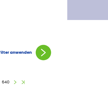
Filter anwenden
Vorwärts
Ende
640