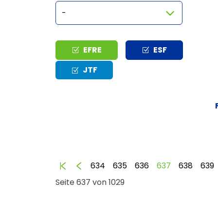
Typ
EFRE
ESF
JTF
Anfang
Zurück
634
635
636
637
638
639
Seite 637 von 1029