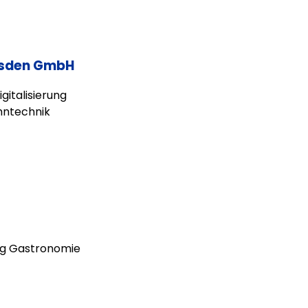
esden GmbH
gitalisierung
hntechnik
ng Gastronomie