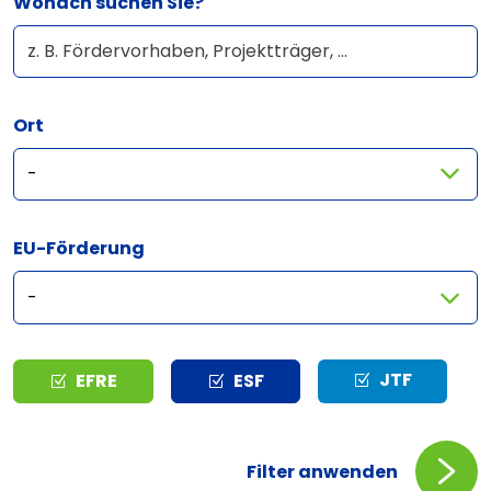
Wonach suchen Sie?
Ort
EU-Förderung
Typ
JTF
EFRE
ESF
Filter anwenden