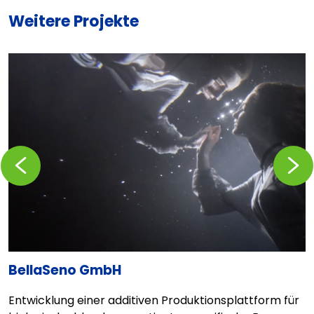
Weitere Projekte
Zurückblättern
Vorblä
BellaSeno GmbH
T
Entwicklung einer additiven Produktionsplattform für
D