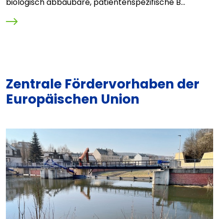
biologisch abbaubare, patientenspezifische B...
O
M
Zentrale Fördervorhaben der
Europäischen Union