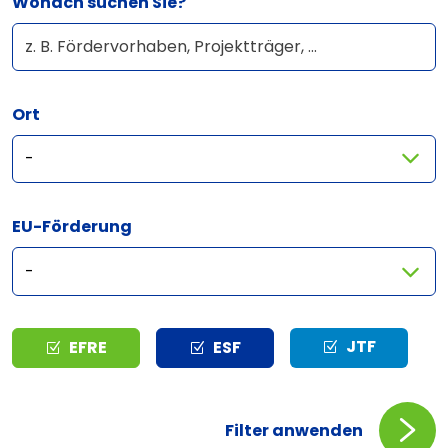
Wonach suchen Sie?
Ort
EU-Förderung
Typ
JTF
EFRE
ESF
Filter anwenden