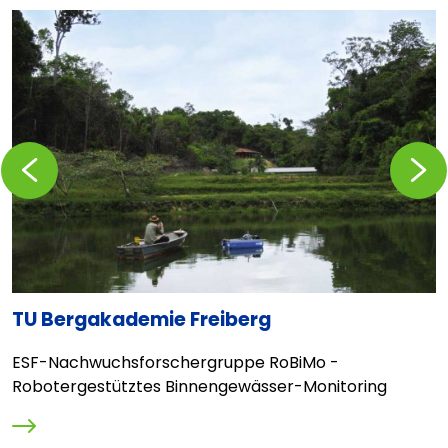
Zurückblättern
Vorblä
TU Bergakademie Freiberg
H
W
ESF-Nachwuchsforschergruppe RoBiMo -
D
Robotergestütztes Binnengewässer-Monitoring