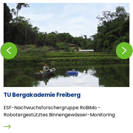
Zurückblättern
Vorblä
TU Bergakademie Freiberg
H
W
ESF-Nachwuchsforschergruppe RoBiMo -
D
Robotergestütztes Binnengewässer-Monitoring