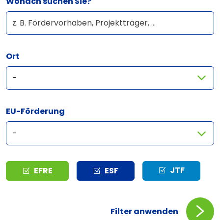
Wonach suchen Sie?
Ort
EU-Förderung
Typ
JTF
EFRE
ESF
Filter anwenden