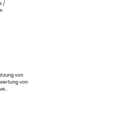
s /
en
ützung von
ewertung von
e...