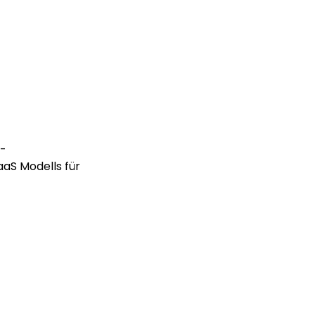
M-
aS Modells für