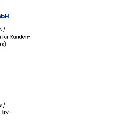
mbH
s /
n für Kunden-
es)
s /
lity-