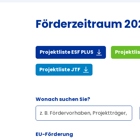
Förderzeitraum 202
(916,7 KiB)
Projektliste ESF PLUS
Projektli
(268,6 KiB)
Projektliste JTF
Wonach suchen Sie?
EU-Förderung