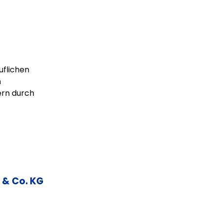
uflichen
n
rn durch
 & Co. KG