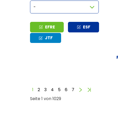
Typ
EFRE
ESF
JTF
Vorwärts
Ende
1
2
3
4
5
6
7
Seite 1 von 1029