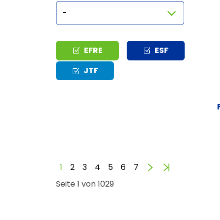
Typ
EFRE
ESF
JTF
Vorwärts
Ende
1
2
3
4
5
6
7
Seite 1 von 1029