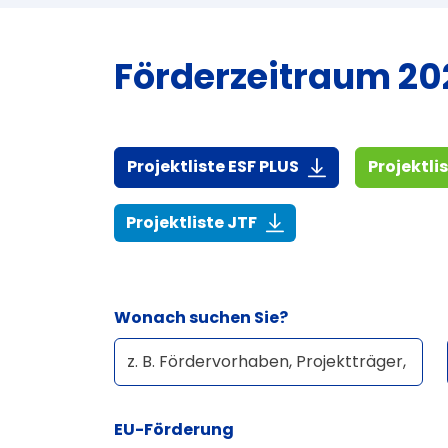
Förderzeitraum 202
(916,7 KiB)
Projektliste ESF PLUS
Projektli
(268,6 KiB)
Projektliste JTF
Wonach suchen Sie?
EU-Förderung