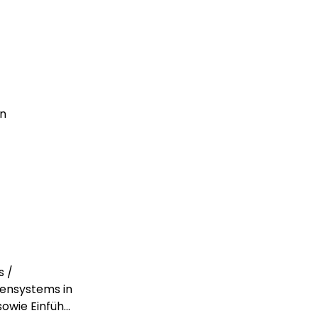
en
s /
sensystems in
wie Einfüh...