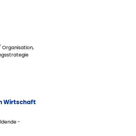
 Organisation,
ngsstrategie
n Wirtschaft
ildende -