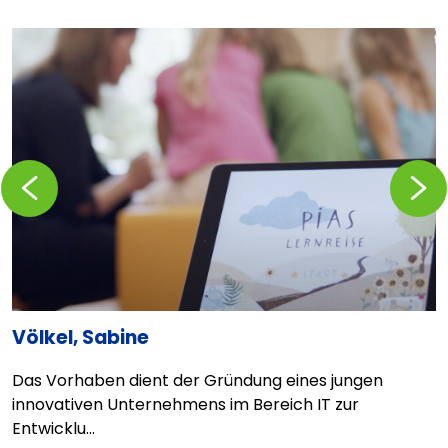
Zurückblättern
Vorblä
r
Völkel, Sabine
A
Das Vorhaben dient der Gründung eines jungen
Q
innovativen Unternehmens im Bereich IT zur
u
Entwicklu...