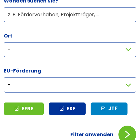
Wonach suchen Sie?
Ort
EU-Förderung
Typ
JTF
EFRE
ESF
Filter anwenden