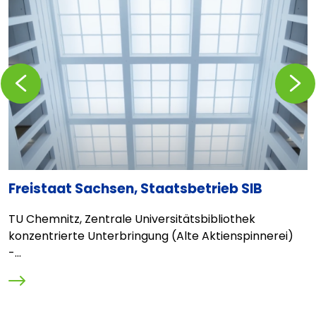
Zurückblättern
Vorblä
Freistaat Sachsen, Staatsbetrieb SIB
C
TU Chemnitz, Zentrale Universitätsbibliothek
E
konzentrierte Unterbringung (Alte Aktienspinnerei)
L
-...