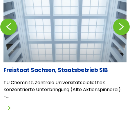
Zurückblättern
Vorblä
Freistaat Sachsen, Staatsbetrieb SIB
C
TU Chemnitz, Zentrale Universitätsbibliothek
E
konzentrierte Unterbringung (Alte Aktienspinnerei)
L
-...