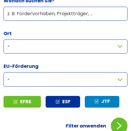
Wonach suchen Sie?
Ort
EU-Förderung
Typ
JTF
EFRE
ESF
Filter anwenden