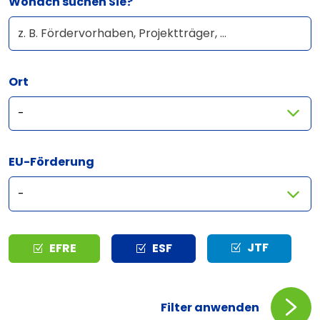
Wonach suchen Sie?
Ort
EU-Förderung
Typ
JTF
EFRE
ESF
Filter anwenden