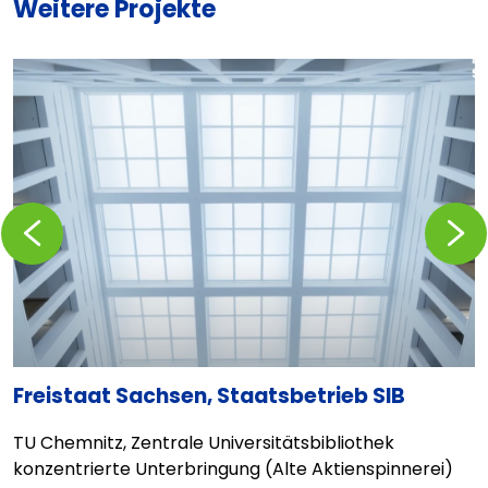
Weitere Projekte
Zurückblättern
Vorblä
Freistaat Sachsen, Staatsbetrieb SIB
C
TU Chemnitz, Zentrale Universitätsbibliothek
E
konzentrierte Unterbringung (Alte Aktienspinnerei)
L