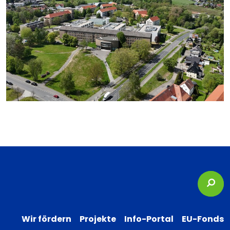
Suc
Wir fördern
Projekte
Info-Portal
EU-Fonds