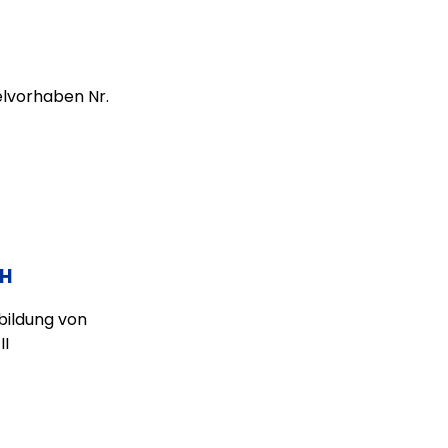
zelvorhaben Nr.
bH
bildung von
II