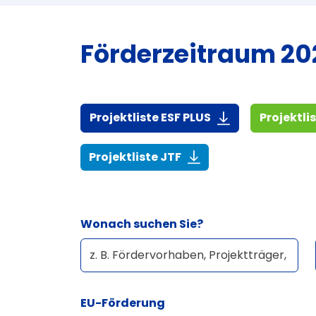
Förderzeitraum 202
(916,7 KiB)
Projektliste ESF PLUS
Projektli
(268,6 KiB)
Projektliste JTF
Wonach suchen Sie?
EU-Förderung