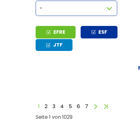
Typ
EFRE
ESF
JTF
Vorwärts
Ende
1
2
3
4
5
6
7
Seite 1 von 1029