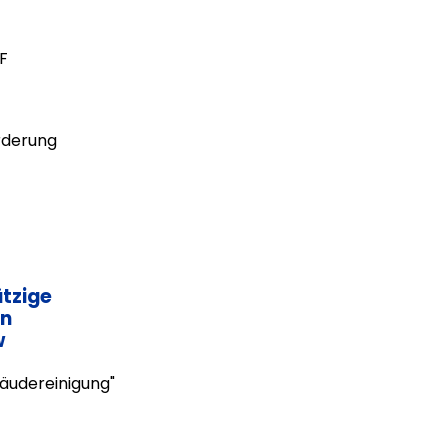
F
rderung
tzige
en
w
bäudereinigung"