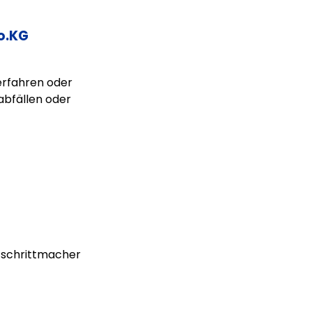
o.KG
erfahren oder
abfällen oder
rzschrittmacher