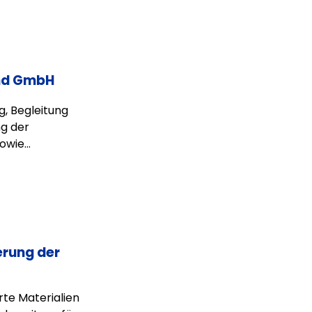
nd GmbH
g, Begleitung
g der
wie...
erung der
rte Materialien