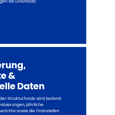
agen als Download.
erung,
te &
elle Daten
er Strukturfonds wird laufend
Evaluierungen, jährliche
richte sowie die Finanziellen