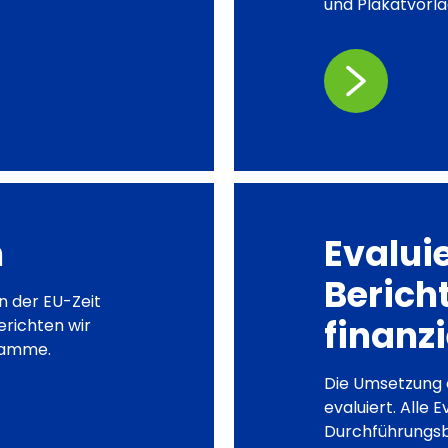
und Plakatvorl
n
Evalui
Berich
n der EU-Zeit
finanzi
erichten wir
ramme.
Die Umsetzung d
evaluiert. Alle 
Durchführungsbe