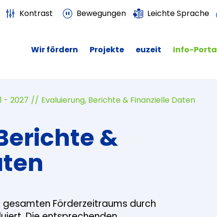
Kontrast
Bewegungen
Leichte Sprache
Wir fördern
Projekte
euzeit
Info-Porta
1 - 2027
Evaluierung, Berichte & Finanzielle Daten
Berichte &
aten
s gesamten Förderzeitraums durch
iert. Die entsprechenden